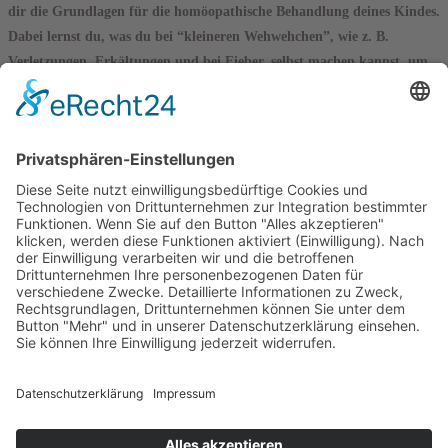
dir die Grundlagen für die homöopathische Behandlung deines Kindes.
Dabei lernst du, was du bei
“kleineren Wehwehchen”
, wie z. B.
Verletzungen, Erkältungen und bei Fieber, selbst machen kannst, um
deinem Kind Linderung zu verschaffen.
Der Kurs findet ab einer Mindestteilnehmerzahl von 6 Personen statt.
Die Gebühr für den Kurs beträgt: 60,- EUR pro Person.
Termine
Wo findet der Kurs statt?
Der Kurs findet in meiner Praxis im
HEIDBERG 5
22301 HAMBURG-WINTERHUDE
statt.
Bitte beachte, dass es hier nur begrenzte Parkmöglichkeiten gibt.
Wenn du den öffentlichen Nahverkehr nutzt, kannst mit der
U3 bis Sierichstraße
oder
Borgweg
fahren.
Alternativ kannst du mit dem
Metrobus 25
bis zur Haltestelle