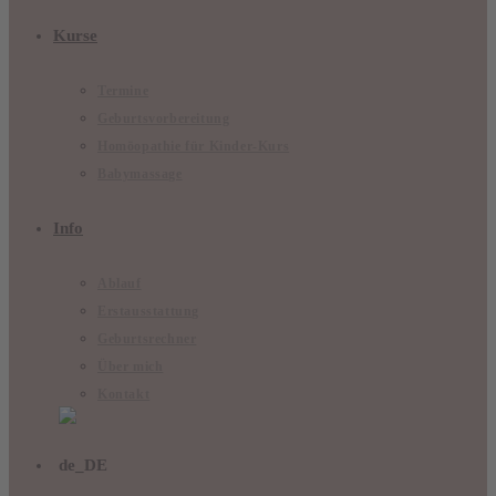
Kurse
Termine
Geburtsvorbereitung
Homöopathie für Kinder-Kurs
Babymassage
Info
Ablauf
Erstausstattung
Geburtsrechner
Über mich
Kontakt