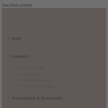
Zum Inhalt springen
Home
Leistungen
Schwangerschaft
Akupunktur
Wochenbettbetreuung
Systemische Aufstellung
Naturheilkunde & Homöopathie